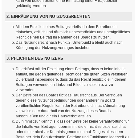
kann von beiden Seiten ohne Einhaltung einer Frist jederzeit
gekündigt werden.
2. EINRÄUMUNG VON NUTZUNGSRECHTEN
Mit dem Erstellen eines Beitrags erteilst du dem Betreiber ein
einfaches, zeitlich und räumlich unbeschränktes und unentgeltliches
Recht, deinen Beitrag im Rahmen des Boards zu nutzen.
Das Nutzungsrecht nach Punkt 2, Unterpunkt a bleibt auch nach
Kündigung des Nutzungsvertrages bestehen.
3. PFLICHTEN DES NUTZERS
Du erklärst mit der Erstellung eines Beitrags, dass er keine Inhalte
enthält, die gegen geltendes Recht oder die guten Sitten verstoßen.
Du erklärst insbesondere, dass du das Recht besitzt, die in deinen
Beiträgen verwendeten Links und Bilder zu setzen bzw. zu
verwenden.
Der Betreiber des Boards übt das Hausrecht aus. Bei Verstößen
gegen diese Nutzungsbedingungen oder anderer im Board
veröffentlichten Regeln kann der Betreiber dich nach Abmahnung
zeitweise oder dauerhaft von der Nutzung dieses Boards
ausschließen und dir ein Hausverbot erteilen.
Du nimmst zur Kenntnis, dass der Betreiber keine Verantwortung für
die Inhalte von Beiträgen übernimmt, die er nicht selbst erstellt hat
oder die er nicht zur Kenntnis genommen hat. Du gestattest dem
Betreiber, dein Benutzerkonto, Beiträge und Funktionen jederzeit zu