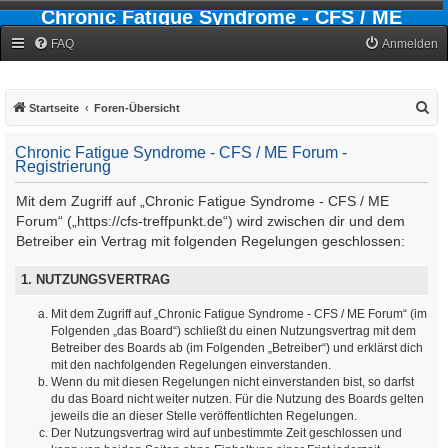
Chronic Fatigue Syndrome - CFS / ME
Forum
FAQ
Anmelden
S
Startseite
Foren-Übersicht
u
Chronic Fatigue Syndrome - CFS / ME Forum -
c
Registrierung
h
Mit dem Zugriff auf „Chronic Fatigue Syndrome - CFS / ME
e
Forum“ („https://cfs-treffpunkt.de“) wird zwischen dir und dem
Betreiber ein Vertrag mit folgenden Regelungen geschlossen:
1. NUTZUNGSVERTRAG
Mit dem Zugriff auf „Chronic Fatigue Syndrome - CFS / ME Forum“ (im
Folgenden „das Board“) schließt du einen Nutzungsvertrag mit dem
Betreiber des Boards ab (im Folgenden „Betreiber“) und erklärst dich
mit den nachfolgenden Regelungen einverstanden.
Wenn du mit diesen Regelungen nicht einverstanden bist, so darfst
du das Board nicht weiter nutzen. Für die Nutzung des Boards gelten
jeweils die an dieser Stelle veröffentlichten Regelungen.
Der Nutzungsvertrag wird auf unbestimmte Zeit geschlossen und