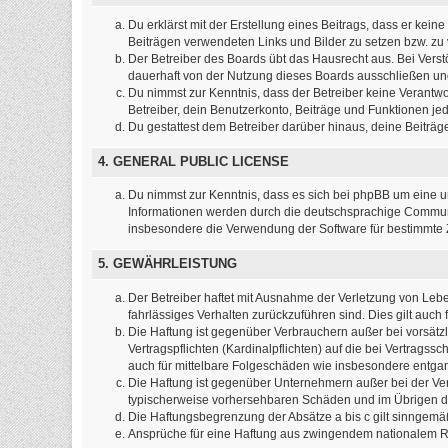
Du erklärst mit der Erstellung eines Beitrags, dass er kein
Beiträgen verwendeten Links und Bilder zu setzen bzw. z
Der Betreiber des Boards übt das Hausrecht aus. Bei Ver
dauerhaft von der Nutzung dieses Boards ausschließen und 
Du nimmst zur Kenntnis, dass der Betreiber keine Verantwort
Betreiber, dein Benutzerkonto, Beiträge und Funktionen jed
Du gestattest dem Betreiber darüber hinaus, deine Beiträ
4. GENERAL PUBLIC LICENSE
Du nimmst zur Kenntnis, dass es sich bei phpBB um eine un
Informationen werden durch die deutschsprachige Commun
insbesondere die Verwendung der Software für bestimmte Z
5. GEWÄHRLEISTUNG
Der Betreiber haftet mit Ausnahme der Verletzung von Leben
fahrlässiges Verhalten zurückzuführen sind. Dies gilt au
Die Haftung ist gegenüber Verbrauchern außer bei vorsätz
Vertragspflichten (Kardinalpflichten) auf die bei Vertrag
auch für mittelbare Folgeschäden wie insbesondere entg
Die Haftung ist gegenüber Unternehmern außer bei der Ver
typischerweise vorhersehbaren Schäden und im Übrigen de
Die Haftungsbegrenzung der Absätze a bis c gilt sinngemäß
Ansprüche für eine Haftung aus zwingendem nationalem Re