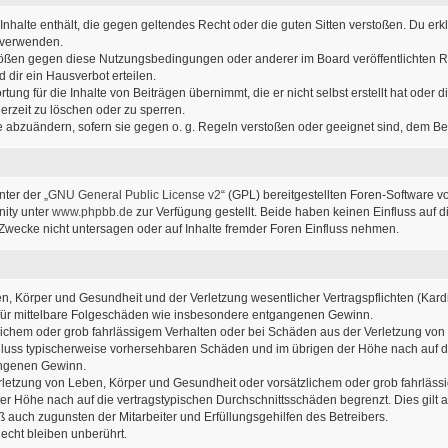
e Inhalte enthält, die gegen geltendes Recht oder die guten Sitten verstoßen. Du erk
u verwenden.
stößen gegen diese Nutzungsbedingungen oder anderer im Board veröffentlichten 
dir ein Hausverbot erteilen.
ung für die Inhalte von Beiträgen übernimmt, die er nicht selbst erstellt hat oder
erzeit zu löschen oder zu sperren.
ge abzuändern, sofern sie gegen o. g. Regeln verstoßen oder geeignet sind, dem B
ter der „
GNU General Public License v2
“ (GPL) bereitgestellten Foren-Software v
ity unter
www.phpbb.de
zur Verfügung gestellt. Beide haben keinen Einfluss auf d
wecke nicht untersagen oder auf Inhalte fremder Foren Einfluss nehmen.
, Körper und Gesundheit und der Verletzung wesentlicher Vertragspflichten (Kardin
ch für mittelbare Folgeschäden wie insbesondere entgangenen Gewinn.
lichem oder grob fahrlässigem Verhalten oder bei Schäden aus der Verletzung von
sschluss typischerweise vorhersehbaren Schäden und im übrigen der Höhe nach auf d
angenen Gewinn.
letzung von Leben, Körper und Gesundheit oder vorsätzlichem oder grob fahrlässig
r Höhe nach auf die vertragstypischen Durchschnittsschäden begrenzt. Dies gilt
 auch zugunsten der Mitarbeiter und Erfüllungsgehilfen des Betreibers.
cht bleiben unberührt.