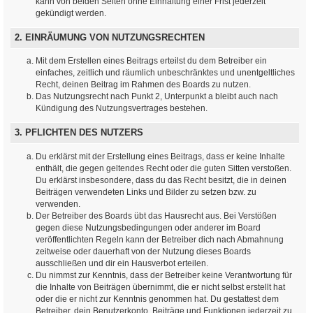
kann von beiden Seiten ohne Einhaltung einer Frist jederzeit
gekündigt werden.
2. EINRÄUMUNG VON NUTZUNGSRECHTEN
Mit dem Erstellen eines Beitrags erteilst du dem Betreiber ein
einfaches, zeitlich und räumlich unbeschränktes und unentgeltliches
Recht, deinen Beitrag im Rahmen des Boards zu nutzen.
Das Nutzungsrecht nach Punkt 2, Unterpunkt a bleibt auch nach
Kündigung des Nutzungsvertrages bestehen.
3. PFLICHTEN DES NUTZERS
Du erklärst mit der Erstellung eines Beitrags, dass er keine Inhalte
enthält, die gegen geltendes Recht oder die guten Sitten verstoßen.
Du erklärst insbesondere, dass du das Recht besitzt, die in deinen
Beiträgen verwendeten Links und Bilder zu setzen bzw. zu
verwenden.
Der Betreiber des Boards übt das Hausrecht aus. Bei Verstößen
gegen diese Nutzungsbedingungen oder anderer im Board
veröffentlichten Regeln kann der Betreiber dich nach Abmahnung
zeitweise oder dauerhaft von der Nutzung dieses Boards
ausschließen und dir ein Hausverbot erteilen.
Du nimmst zur Kenntnis, dass der Betreiber keine Verantwortung für
die Inhalte von Beiträgen übernimmt, die er nicht selbst erstellt hat
oder die er nicht zur Kenntnis genommen hat. Du gestattest dem
Betreiber, dein Benutzerkonto, Beiträge und Funktionen jederzeit zu