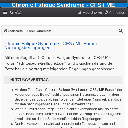
Chronic Fatigue Syndrome - CFS / ME
Forum
FAQ
Registrieren
Anmelden
S
Startseite
Foren-Übersicht
u
Chronic Fatigue Syndrome - CFS / ME Forum -
c
Nutzungsbedingungen
h
Mit dem Zugriff auf „Chronic Fatigue Syndrome - CFS / ME
e
Forum“ („https://cfs-treffpunkt.de“) wird zwischen dir und dem
Betreiber ein Vertrag mit folgenden Regelungen geschlossen:
1. NUTZUNGSVERTRAG
Mit dem Zugriff auf „Chronic Fatigue Syndrome - CFS / ME Forum“ (im
Folgenden „das Board“) schließt du einen Nutzungsvertrag mit dem
Betreiber des Boards ab (im Folgenden „Betreiber“) und erklärst dich
mit den nachfolgenden Regelungen einverstanden.
Wenn du mit diesen Regelungen nicht einverstanden bist, so darfst
du das Board nicht weiter nutzen. Für die Nutzung des Boards gelten
jeweils die an dieser Stelle veröffentlichten Regelungen.
Der Nutzungsvertrag wird auf unbestimmte Zeit geschlossen und