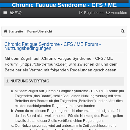
Chronic Fatigue Syndrome - CFS / ME
Forum
FAQ
Registrieren
Anmelden
S
Startseite
Foren-Übersicht
u
Chronic Fatigue Syndrome - CFS / ME Forum -
c
Nutzungsbedingungen
h
Mit dem Zugriff auf „Chronic Fatigue Syndrome - CFS / ME
e
Forum“ („https://cfs-treffpunkt.de“) wird zwischen dir und dem
Betreiber ein Vertrag mit folgenden Regelungen geschlossen:
1. NUTZUNGSVERTRAG
Mit dem Zugriff auf „Chronic Fatigue Syndrome - CFS / ME Forum“ (im
Folgenden „das Board“) schließt du einen Nutzungsvertrag mit dem
Betreiber des Boards ab (im Folgenden „Betreiber“) und erklärst dich
mit den nachfolgenden Regelungen einverstanden.
Wenn du mit diesen Regelungen nicht einverstanden bist, so darfst
du das Board nicht weiter nutzen. Für die Nutzung des Boards gelten
jeweils die an dieser Stelle veröffentlichten Regelungen.
Der Nutzungsvertrag wird auf unbestimmte Zeit geschlossen und