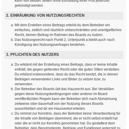
kann von beiden Seiten ohne Einhaltung einer Frist jederzeit
gekündigt werden.
2. EINRÄUMUNG VON NUTZUNGSRECHTEN
Mit dem Erstellen eines Beitrags erteilst du dem Betreiber ein
einfaches, zeitlich und räumlich unbeschränktes und unentgeltliches
Recht, deinen Beitrag im Rahmen des Boards zu nutzen.
Das Nutzungsrecht nach Punkt 2, Unterpunkt a bleibt auch nach
Kündigung des Nutzungsvertrages bestehen.
3. PFLICHTEN DES NUTZERS
Du erklärst mit der Erstellung eines Beitrags, dass er keine Inhalte
enthält, die gegen geltendes Recht oder die guten Sitten verstoßen.
Du erklärst insbesondere, dass du das Recht besitzt, die in deinen
Beiträgen verwendeten Links und Bilder zu setzen bzw. zu
verwenden.
Der Betreiber des Boards übt das Hausrecht aus. Bei Verstößen
gegen diese Nutzungsbedingungen oder anderer im Board
veröffentlichten Regeln kann der Betreiber dich nach Abmahnung
zeitweise oder dauerhaft von der Nutzung dieses Boards
ausschließen und dir ein Hausverbot erteilen.
Du nimmst zur Kenntnis, dass der Betreiber keine Verantwortung für
die Inhalte von Beiträgen übernimmt, die er nicht selbst erstellt hat
oder die er nicht zur Kenntnis genommen hat. Du gestattest dem
Betreiber, dein Benutzerkonto, Beiträge und Funktionen jederzeit zu