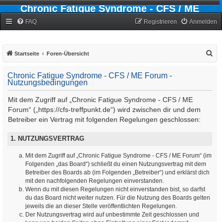
Chronic Fatigue Syndrome - CFS / ME
Forum
FAQ
Registrieren
Anmelden
S
Startseite
Foren-Übersicht
u
Chronic Fatigue Syndrome - CFS / ME Forum -
c
Nutzungsbedingungen
h
Mit dem Zugriff auf „Chronic Fatigue Syndrome - CFS / ME
e
Forum“ („https://cfs-treffpunkt.de“) wird zwischen dir und dem
Betreiber ein Vertrag mit folgenden Regelungen geschlossen:
1. NUTZUNGSVERTRAG
Mit dem Zugriff auf „Chronic Fatigue Syndrome - CFS / ME Forum“ (im
Folgenden „das Board“) schließt du einen Nutzungsvertrag mit dem
Betreiber des Boards ab (im Folgenden „Betreiber“) und erklärst dich
mit den nachfolgenden Regelungen einverstanden.
Wenn du mit diesen Regelungen nicht einverstanden bist, so darfst
du das Board nicht weiter nutzen. Für die Nutzung des Boards gelten
jeweils die an dieser Stelle veröffentlichten Regelungen.
Der Nutzungsvertrag wird auf unbestimmte Zeit geschlossen und