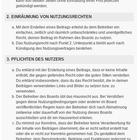
kann von beiden Seiten ohne Einhaltung einer Frist jederzeit
gekündigt werden.
2. EINRÄUMUNG VON NUTZUNGSRECHTEN
Mit dem Erstellen eines Beitrags erteilst du dem Betreiber ein
einfaches, zeitlich und räumlich unbeschränktes und unentgeltliches
Recht, deinen Beitrag im Rahmen des Boards zu nutzen.
Das Nutzungsrecht nach Punkt 2, Unterpunkt a bleibt auch nach
Kündigung des Nutzungsvertrages bestehen.
3. PFLICHTEN DES NUTZERS
Du erklärst mit der Erstellung eines Beitrags, dass er keine Inhalte
enthält, die gegen geltendes Recht oder die guten Sitten verstoßen.
Du erklärst insbesondere, dass du das Recht besitzt, die in deinen
Beiträgen verwendeten Links und Bilder zu setzen bzw. zu
verwenden.
Der Betreiber des Boards übt das Hausrecht aus. Bei Verstößen
gegen diese Nutzungsbedingungen oder anderer im Board
veröffentlichten Regeln kann der Betreiber dich nach Abmahnung
zeitweise oder dauerhaft von der Nutzung dieses Boards
ausschließen und dir ein Hausverbot erteilen.
Du nimmst zur Kenntnis, dass der Betreiber keine Verantwortung für
die Inhalte von Beiträgen übernimmt, die er nicht selbst erstellt hat
oder die er nicht zur Kenntnis genommen hat. Du gestattest dem
Betreiber, dein Benutzerkonto, Beiträge und Funktionen jederzeit zu