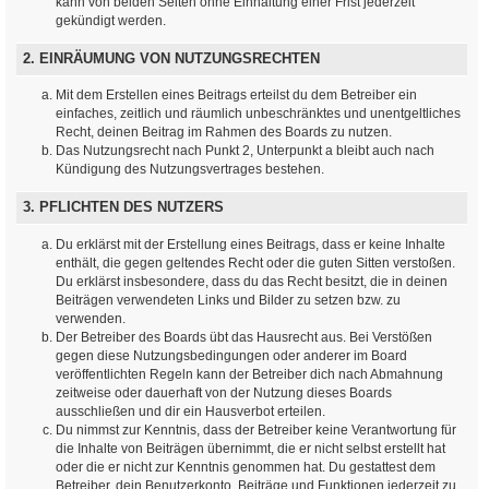
kann von beiden Seiten ohne Einhaltung einer Frist jederzeit
gekündigt werden.
2. EINRÄUMUNG VON NUTZUNGSRECHTEN
Mit dem Erstellen eines Beitrags erteilst du dem Betreiber ein
einfaches, zeitlich und räumlich unbeschränktes und unentgeltliches
Recht, deinen Beitrag im Rahmen des Boards zu nutzen.
Das Nutzungsrecht nach Punkt 2, Unterpunkt a bleibt auch nach
Kündigung des Nutzungsvertrages bestehen.
3. PFLICHTEN DES NUTZERS
Du erklärst mit der Erstellung eines Beitrags, dass er keine Inhalte
enthält, die gegen geltendes Recht oder die guten Sitten verstoßen.
Du erklärst insbesondere, dass du das Recht besitzt, die in deinen
Beiträgen verwendeten Links und Bilder zu setzen bzw. zu
verwenden.
Der Betreiber des Boards übt das Hausrecht aus. Bei Verstößen
gegen diese Nutzungsbedingungen oder anderer im Board
veröffentlichten Regeln kann der Betreiber dich nach Abmahnung
zeitweise oder dauerhaft von der Nutzung dieses Boards
ausschließen und dir ein Hausverbot erteilen.
Du nimmst zur Kenntnis, dass der Betreiber keine Verantwortung für
die Inhalte von Beiträgen übernimmt, die er nicht selbst erstellt hat
oder die er nicht zur Kenntnis genommen hat. Du gestattest dem
Betreiber, dein Benutzerkonto, Beiträge und Funktionen jederzeit zu