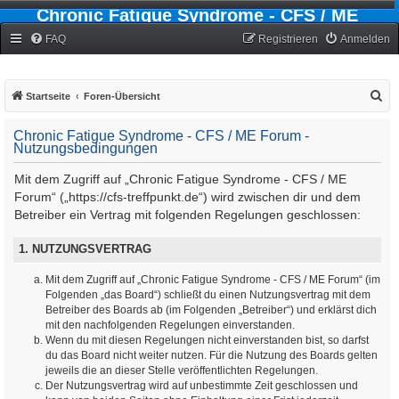
Chronic Fatigue Syndrome - CFS / ME
Forum
FAQ
Registrieren
Anmelden
S
Startseite
Foren-Übersicht
u
Chronic Fatigue Syndrome - CFS / ME Forum -
c
Nutzungsbedingungen
h
Mit dem Zugriff auf „Chronic Fatigue Syndrome - CFS / ME
e
Forum“ („https://cfs-treffpunkt.de“) wird zwischen dir und dem
Betreiber ein Vertrag mit folgenden Regelungen geschlossen:
1. NUTZUNGSVERTRAG
Mit dem Zugriff auf „Chronic Fatigue Syndrome - CFS / ME Forum“ (im
Folgenden „das Board“) schließt du einen Nutzungsvertrag mit dem
Betreiber des Boards ab (im Folgenden „Betreiber“) und erklärst dich
mit den nachfolgenden Regelungen einverstanden.
Wenn du mit diesen Regelungen nicht einverstanden bist, so darfst
du das Board nicht weiter nutzen. Für die Nutzung des Boards gelten
jeweils die an dieser Stelle veröffentlichten Regelungen.
Der Nutzungsvertrag wird auf unbestimmte Zeit geschlossen und