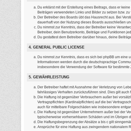
Du erklärst mit der Erstellung eines Beitrags, dass er kein
Beiträgen verwendeten Links und Bilder zu setzen bzw. z
Der Betreiber des Boards übt das Hausrecht aus. Bei Ver
dauerhaft von der Nutzung dieses Boards ausschließen und 
Du nimmst zur Kenntnis, dass der Betreiber keine Verantwort
Betreiber, dein Benutzerkonto, Beiträge und Funktionen jed
Du gestattest dem Betreiber darüber hinaus, deine Beiträ
4. GENERAL PUBLIC LICENSE
Du nimmst zur Kenntnis, dass es sich bei phpBB um eine un
Informationen werden durch die deutschsprachige Commun
insbesondere die Verwendung der Software für bestimmte Z
5. GEWÄHRLEISTUNG
Der Betreiber haftet mit Ausnahme der Verletzung von Leben
fahrlässiges Verhalten zurückzuführen sind. Dies gilt au
Die Haftung ist gegenüber Verbrauchern außer bei vorsätz
Vertragspflichten (Kardinalpflichten) auf die bei Vertrag
auch für mittelbare Folgeschäden wie insbesondere entg
Die Haftung ist gegenüber Unternehmern außer bei der Ver
typischerweise vorhersehbaren Schäden und im Übrigen de
Die Haftungsbegrenzung der Absätze a bis c gilt sinngemäß
Ansprüche für eine Haftung aus zwingendem nationalem Re