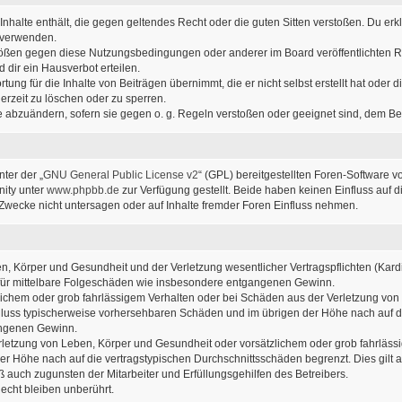
e Inhalte enthält, die gegen geltendes Recht oder die guten Sitten verstoßen. Du erk
u verwenden.
stößen gegen diese Nutzungsbedingungen oder anderer im Board veröffentlichten 
dir ein Hausverbot erteilen.
ung für die Inhalte von Beiträgen übernimmt, die er nicht selbst erstellt hat oder
erzeit zu löschen oder zu sperren.
ge abzuändern, sofern sie gegen o. g. Regeln verstoßen oder geeignet sind, dem B
ter der „
GNU General Public License v2
“ (GPL) bereitgestellten Foren-Software v
ity unter
www.phpbb.de
zur Verfügung gestellt. Beide haben keinen Einfluss auf d
wecke nicht untersagen oder auf Inhalte fremder Foren Einfluss nehmen.
, Körper und Gesundheit und der Verletzung wesentlicher Vertragspflichten (Kardin
ch für mittelbare Folgeschäden wie insbesondere entgangenen Gewinn.
lichem oder grob fahrlässigem Verhalten oder bei Schäden aus der Verletzung von
sschluss typischerweise vorhersehbaren Schäden und im übrigen der Höhe nach auf d
angenen Gewinn.
letzung von Leben, Körper und Gesundheit oder vorsätzlichem oder grob fahrlässig
r Höhe nach auf die vertragstypischen Durchschnittsschäden begrenzt. Dies gilt
 auch zugunsten der Mitarbeiter und Erfüllungsgehilfen des Betreibers.
cht bleiben unberührt.