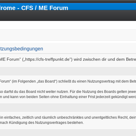
drome - CFS / ME Forum
utzungsbedingungen
ME Forum“ („https://cfs-treffpunkt.de“) wird zwischen dir und dem Betr
Forum“ (im Folgenden „das Board“) schließt du einen Nutzungsvertrag mit dem Betr
 darfst du das Board nicht weiter nutzen. Für die Nutzung des Boards gelten jewei
n und kann von beiden Seiten ohne Einhaltung einer Frist jederzeit gekündigt wer
r ein einfaches, zeitlich und räumlich unbeschränktes und unentgeltliches Recht, d
h nach Kündigung des Nutzungsvertrages bestehen.