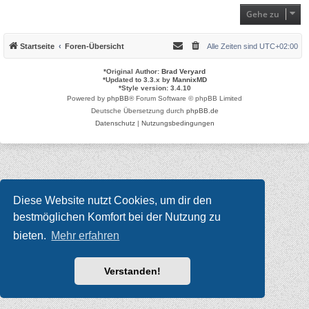
Gehe zu
Startseite
Foren-Übersicht
Alle Zeiten sind
UTC+02:00
*
Original Author:
Brad Veryard
*
Updated to 3.3.x by
MannixMD
*
Style version: 3.4.10
Powered by
phpBB
® Forum Software © phpBB Limited
Deutsche Übersetzung durch
phpBB.de
Datenschutz
|
Nutzungsbedingungen
Diese Website nutzt Cookies, um dir den
bestmöglichen Komfort bei der Nutzung zu
bieten.
Mehr erfahren
Verstanden!