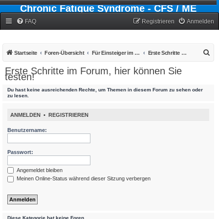
Chronic Fatigue Syndrome - CFS / ME
Forum
FAQ
Registrieren
Anmelden
S
Startseite
Foren-Übersicht
Für Einsteiger im CFS- Forum
Erste Schritte im Forum, hier können Sie testen!
u
Erste Schritte im Forum, hier können Sie
testen!
c
h
Du hast keine ausreichenden Rechte, um Themen in diesem Forum zu sehen oder
zu lesen.
e
ANMELDEN
•
REGISTRIEREN
Benutzername:
Passwort:
Angemeldet bleiben
Meinen Online-Status während dieser Sitzung verbergen
Diese Kategorie hat keine Foren.