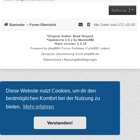
Gehe zu
Startseite
Foren-Übersicht
Alle Zeiten sind
UTC+02:00
*
Original Author:
Brad Veryard
*
Updated to 3.3.x by
MannixMD
*
Style version: 3.4.10
Powered by
phpBB
® Forum Software © phpBB Limited
Deutsche Übersetzung durch
phpBB.de
Datenschutz
|
Nutzungsbedingungen
Diese Website nutzt Cookies, um dir den
bestmöglichen Komfort bei der Nutzung zu
bieten.
Mehr erfahren
Verstanden!