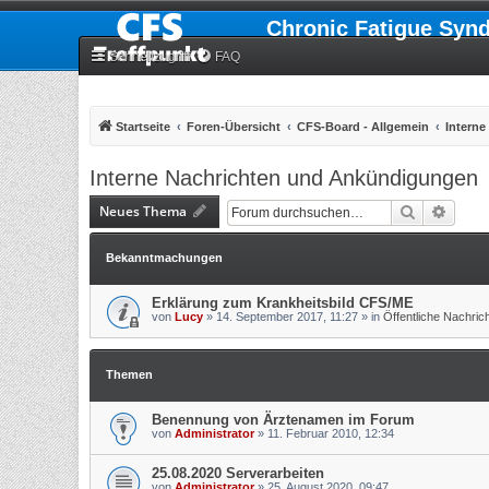
Chronic Fatigue Syn
Schnellzugriff
FAQ
Startseite
Foren-Übersicht
CFS-Board - Allgemein
Intern
Interne Nachrichten und Ankündigungen
Neues Thema
Suche
Erweit
Bekanntmachungen
Erklärung zum Krankheitsbild CFS/ME
von
Lucy
»
14. September 2017, 11:27
» in
Öffentliche Nachri
Themen
Benennung von Ärztenamen im Forum
von
Administrator
»
11. Februar 2010, 12:34
25.08.2020 Serverarbeiten
von
Administrator
»
25. August 2020, 09:47