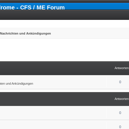
drome - CFS / ME Forum
e Nachrichten und Ankündigungen
erte Suche
Antworten
0
chten und Ankündigungen
Antworten
0
0