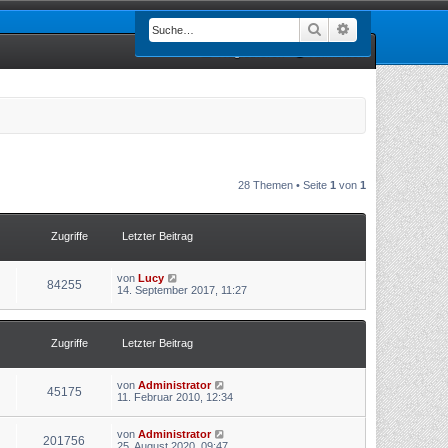
Suche
Erweiterte Such
Registrieren
Anmelden
28 Themen • Seite
1
von
1
Zugriffe
Letzter Beitrag
von
Lucy
84255
14. September 2017, 11:27
Zugriffe
Letzter Beitrag
von
Administrator
45175
11. Februar 2010, 12:34
von
Administrator
201756
25. August 2020, 09:47