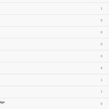
1
0
0
0
0
6
1
7
äge
0