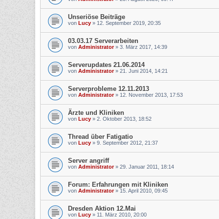
Unseriöse Beiträge
von
Lucy
»
12. September 2019, 20:35
03.03.17 Serverarbeiten
von
Administrator
»
3. März 2017, 14:39
Serverupdates 21.06.2014
von
Administrator
»
21. Juni 2014, 14:21
Serverprobleme 12.11.2013
von
Administrator
»
12. November 2013, 17:53
Ärzte und Kliniken
von
Lucy
»
2. Oktober 2013, 18:52
Thread über Fatigatio
von
Lucy
»
9. September 2012, 21:37
Server angriff
von
Administrator
»
29. Januar 2011, 18:14
Forum: Erfahrungen mit Kliniken
von
Administrator
»
15. April 2010, 09:45
Dresden Aktion 12.Mai
von
Lucy
»
11. März 2010, 20:00