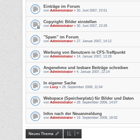
Einträge im Forum
von
Administrator
»
30. Juni 2007, 23:51
Copyright: Bilder einstellen
von
Administrator
»
30. Juni 2007, 23:28
"Spam" im Forum
von
Administrator
»
27. Januar 2007, 14:12
Werbung von Benutzern in CFS-Treffpunkt
von
Administrator
»
14. Januar 2007, 13:28
Angenehme und lesbare Beiträge schreiben
von
Administrator
»
4. Januar 2007, 22:14
In eigener Sache
von
Lucy
»
28. September 2006, 11:04
Webspace (Speicherplatz) für Bilder und Daten
von
Administrator
»
28. September 2006, 14:07
Infos nach der Neuanmeldung
von
Administrator
»
19. September 2006, 18:02
Neues Thema