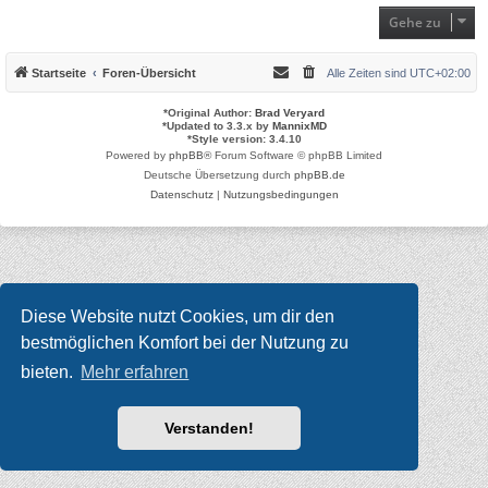
Gehe zu
Startseite
Foren-Übersicht
Alle Zeiten sind
UTC+02:00
*
Original Author:
Brad Veryard
*
Updated to 3.3.x by
MannixMD
*
Style version: 3.4.10
Powered by
phpBB
® Forum Software © phpBB Limited
Deutsche Übersetzung durch
phpBB.de
Datenschutz
|
Nutzungsbedingungen
Diese Website nutzt Cookies, um dir den
bestmöglichen Komfort bei der Nutzung zu
bieten.
Mehr erfahren
Verstanden!