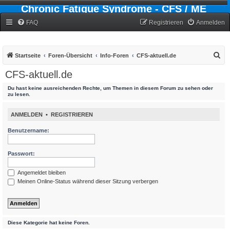
Chronic Fatigue Syndrome - CFS / ME
Forum
FAQ
Registrieren
Anmelden
S
Startseite
Foren-Übersicht
Info-Foren
CFS-aktuell.de
u
CFS-aktuell.de
c
Du hast keine ausreichenden Rechte, um Themen in diesem Forum zu sehen oder
h
zu lesen.
e
ANMELDEN
•
REGISTRIEREN
Benutzername:
Passwort:
Angemeldet bleiben
Meinen Online-Status während dieser Sitzung verbergen
Diese Kategorie hat keine Foren.