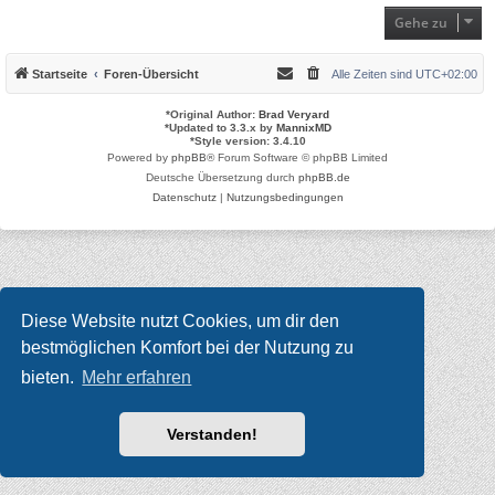
Gehe zu
Startseite
Foren-Übersicht
Alle Zeiten sind
UTC+02:00
*
Original Author:
Brad Veryard
*
Updated to 3.3.x by
MannixMD
*
Style version: 3.4.10
Powered by
phpBB
® Forum Software © phpBB Limited
Deutsche Übersetzung durch
phpBB.de
Datenschutz
|
Nutzungsbedingungen
Diese Website nutzt Cookies, um dir den
bestmöglichen Komfort bei der Nutzung zu
bieten.
Mehr erfahren
Verstanden!