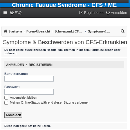
Chronic Fatigue Syndrome - CFS / ME
Forum
FAQ
Registrieren
Anmelden
S
Startseite
Foren-Übersicht
Schwerpunkt CFS - Chronic-Fatigue-Syndrom
Symptome & Beschwerden von CFS-Erkrankten
u
Symptome & Beschwerden von CFS-Erkrankten
c
Du hast keine ausreichenden Rechte, um Themen in diesem Forum zu sehen oder
h
zu lesen.
e
ANMELDEN
•
REGISTRIEREN
Benutzername:
Passwort:
Angemeldet bleiben
Meinen Online-Status während dieser Sitzung verbergen
Diese Kategorie hat keine Foren.