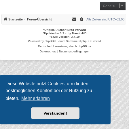
Gehe zu
Startseite
Foren-Übersicht
Alle Zeiten sind
UTC+02:00
*
Original Author:
Brad Veryard
*
Updated to 3.3.x by
MannixMD
*
Style version: 3.4.10
Powered by
phpBB
® Forum Software © phpBB Limited
Deutsche Übersetzung durch
phpBB.de
Datenschutz
|
Nutzungsbedingungen
Diese Website nutzt Cookies, um dir den
bestmöglichen Komfort bei der Nutzung zu
bieten.
Mehr erfahren
Verstanden!