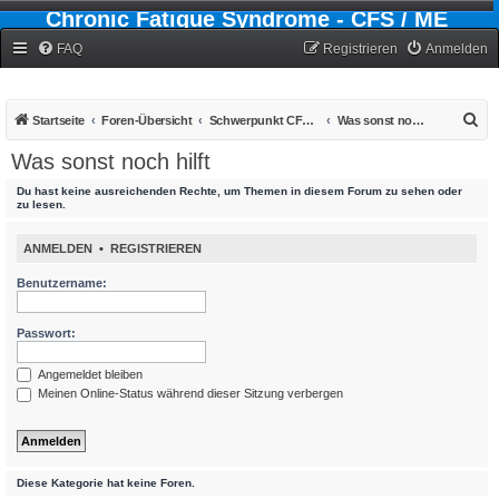
Chronic Fatigue Syndrome - CFS / ME
Forum
FAQ
Registrieren
Anmelden
S
Startseite
Foren-Übersicht
Schwerpunkt CFS - Chronic-Fatigue-Syndrom
Was sonst noch hilft
u
Was sonst noch hilft
c
Du hast keine ausreichenden Rechte, um Themen in diesem Forum zu sehen oder
h
zu lesen.
e
ANMELDEN
•
REGISTRIEREN
Benutzername:
Passwort:
Angemeldet bleiben
Meinen Online-Status während dieser Sitzung verbergen
Diese Kategorie hat keine Foren.