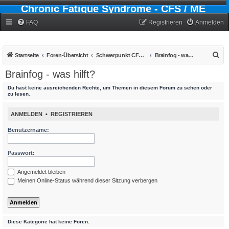
Chronic Fatigue Syndrome - CFS / ME
Forum
FAQ
Registrieren
Anmelden
S
Startseite
Foren-Übersicht
Schwerpunkt CFS - Chronic-Fatigue-Syndrom
Brainfog - was hilft?
u
Brainfog - was hilft?
c
Du hast keine ausreichenden Rechte, um Themen in diesem Forum zu sehen oder
h
zu lesen.
e
ANMELDEN
•
REGISTRIEREN
Benutzername:
Passwort:
Angemeldet bleiben
Meinen Online-Status während dieser Sitzung verbergen
Diese Kategorie hat keine Foren.