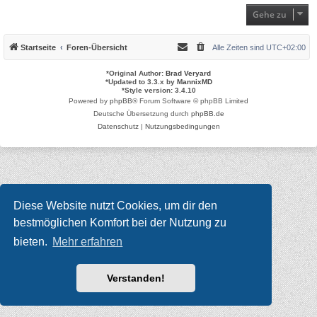
Gehe zu
Startseite
Foren-Übersicht
Alle Zeiten sind
UTC+02:00
*
Original Author:
Brad Veryard
*
Updated to 3.3.x by
MannixMD
*
Style version: 3.4.10
Powered by
phpBB
® Forum Software © phpBB Limited
Deutsche Übersetzung durch
phpBB.de
Datenschutz
|
Nutzungsbedingungen
Diese Website nutzt Cookies, um dir den
bestmöglichen Komfort bei der Nutzung zu
bieten.
Mehr erfahren
Verstanden!