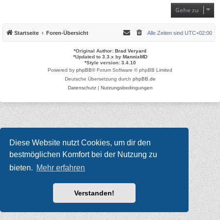
Gehe zu
Startseite
Foren-Übersicht
Alle Zeiten sind
UTC+02:00
*
Original Author:
Brad Veryard
*
Updated to 3.3.x by
MannixMD
*
Style version: 3.4.10
Powered by
phpBB
® Forum Software © phpBB Limited
Deutsche Übersetzung durch
phpBB.de
Datenschutz
|
Nutzungsbedingungen
Diese Website nutzt Cookies, um dir den
bestmöglichen Komfort bei der Nutzung zu
bieten.
Mehr erfahren
Verstanden!