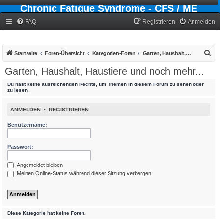
Chronic Fatigue Syndrome - CFS / ME
Forum
FAQ
Registrieren
Anmelden
S
Startseite
Foren-Übersicht
Kategorien-Foren
Garten, Haushalt, Haustiere und noch mehr...
u
Garten, Haushalt, Haustiere und noch mehr...
c
Du hast keine ausreichenden Rechte, um Themen in diesem Forum zu sehen oder
h
zu lesen.
e
ANMELDEN
•
REGISTRIEREN
Benutzername:
Passwort:
Angemeldet bleiben
Meinen Online-Status während dieser Sitzung verbergen
Diese Kategorie hat keine Foren.