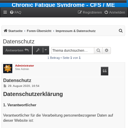
Chronic Fatigue Syndrome - CFS / ME
Forum
FAQ
Registrieren
Anmelden
S
Startseite
Foren-Übersicht
Impressum & Datenschutz
u
Datenschutz
c
Antworten
Suche
Erweiterte
h
1 Beitrag • Seite
1
von
1
e
Administrator
Site Admin
Datenschutz
B
29. August 2020, 16:54
e
Datenschutzerklärung
i
t
r
a
1. Verantwortlicher
g
Verantwortlicher für die Verarbeitung personenbezogener Daten auf
dieser Website ist: