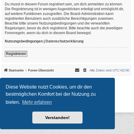
Du musst in diesem Forum registriert sein, um dich anmelden zu können.
Die Registrierung ist in wenigen Augenblicken erledigt und ermöglicht dir,
auf weitere Funktionen zuzugreifen. Die Board-Administration kann
registrierten Benutzern auch zusätzliche Berechtigungen zuweisen.
Beachte bitte unsere Nutzungsbedingungen und die verwandten
Regelungen, bevor du dich registrierst. Bitte beachte auch die jeweiligen
Forenregeln, wenn du dich in diesem Board bewegst.
Nutzungsbedingungen
|
Datenschutzerklärung
Registrieren
Startseite
Foren-Übersicht
Alle Zeiten sind
UTC+02:00
*
Original Author:
Brad Veryard
*
Updated to 3.3.x by
MannixMD
Diese Website nutzt Cookies, um dir den
*
Style version: 3.4.10
Powered by
phpBB
® Forum Software © phpBB Limited
bestmöglichen Komfort bei der Nutzung zu
Deutsche Übersetzung durch
phpBB.de
bieten.
Mehr erfahren
Datenschutz
|
Nutzungsbedingungen
Verstanden!