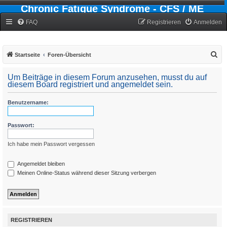
Chronic Fatigue Syndrome - CFS / ME
Forum
FAQ
Registrieren
Anmelden
S
Startseite
Foren-Übersicht
u
Um Beiträge in diesem Forum anzusehen, musst du auf
c
diesem Board registriert und angemeldet sein.
h
Benutzername:
e
Passwort:
Ich habe mein Passwort vergessen
Angemeldet bleiben
Meinen Online-Status während dieser Sitzung verbergen
REGISTRIEREN