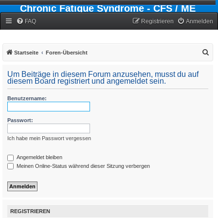
Chronic Fatigue Syndrome - CFS / ME
Forum
FAQ
Registrieren
Anmelden
S
Startseite
Foren-Übersicht
u
Um Beiträge in diesem Forum anzusehen, musst du auf
c
diesem Board registriert und angemeldet sein.
h
Benutzername:
e
Passwort:
Ich habe mein Passwort vergessen
Angemeldet bleiben
Meinen Online-Status während dieser Sitzung verbergen
REGISTRIEREN