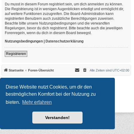
Du musst in diesem Forum registriert sein, um dich anmelden zu können.
Die Registrierung ist in wenigen Augenblicken erledigt und ermöglicht dir,
auf weitere Funktionen zuzugreifen. Die Board-Administration kann
registrierten Benutzern auch zusätzliche Berechtigungen zuweisen.
Beachte bitte unsere Nutzungsbedingungen und die verwandten
Regelungen, bevor du dich registrierst. Bitte beachte auch die jeweiligen
Forenregeln, wenn du dich in diesem Board bewegst.
Nutzungsbedingungen
|
Datenschutzerklärung
Registrieren
Startseite
Foren-Übersicht
Alle Zeiten sind
UTC+02:00
*
Original Author:
Brad Veryard
*
Updated to 3.3.x by
MannixMD
Diese Website nutzt Cookies, um dir den
*
Style version: 3.4.10
Powered by
phpBB
® Forum Software © phpBB Limited
bestmöglichen Komfort bei der Nutzung zu
Deutsche Übersetzung durch
phpBB.de
bieten.
Mehr erfahren
Datenschutz
|
Nutzungsbedingungen
Verstanden!