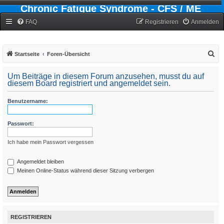
Chronic Fatigue Syndrome - CFS / ME
Forum
FAQ
Registrieren
Anmelden
S
Startseite
Foren-Übersicht
u
Um Beiträge in diesem Forum anzusehen, musst du auf
c
diesem Board registriert und angemeldet sein.
h
Benutzername:
e
Passwort:
Ich habe mein Passwort vergessen
Angemeldet bleiben
Meinen Online-Status während dieser Sitzung verbergen
REGISTRIEREN