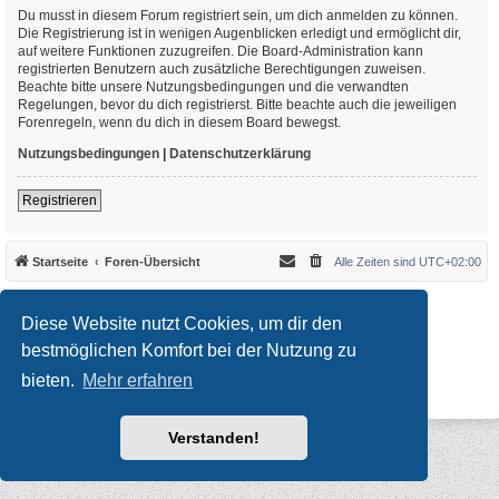
Du musst in diesem Forum registriert sein, um dich anmelden zu können.
Die Registrierung ist in wenigen Augenblicken erledigt und ermöglicht dir,
auf weitere Funktionen zuzugreifen. Die Board-Administration kann
registrierten Benutzern auch zusätzliche Berechtigungen zuweisen.
Beachte bitte unsere Nutzungsbedingungen und die verwandten
Regelungen, bevor du dich registrierst. Bitte beachte auch die jeweiligen
Forenregeln, wenn du dich in diesem Board bewegst.
Nutzungsbedingungen
|
Datenschutzerklärung
Registrieren
Startseite
Foren-Übersicht
Alle Zeiten sind
UTC+02:00
*
Original Author:
Brad Veryard
*
Updated to 3.3.x by
MannixMD
Diese Website nutzt Cookies, um dir den
*
Style version: 3.4.10
Powered by
phpBB
® Forum Software © phpBB Limited
bestmöglichen Komfort bei der Nutzung zu
Deutsche Übersetzung durch
phpBB.de
bieten.
Mehr erfahren
Datenschutz
|
Nutzungsbedingungen
Verstanden!