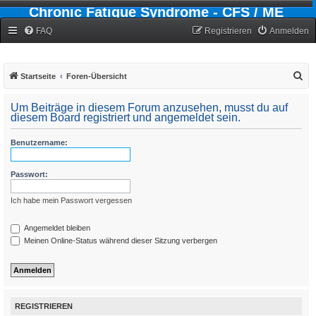
Chronic Fatigue Syndrome - CFS / ME
Forum
FAQ
Registrieren
Anmelden
S
Startseite
Foren-Übersicht
u
Um Beiträge in diesem Forum anzusehen, musst du auf
c
diesem Board registriert und angemeldet sein.
h
Benutzername:
e
Passwort:
Ich habe mein Passwort vergessen
Angemeldet bleiben
Meinen Online-Status während dieser Sitzung verbergen
REGISTRIEREN