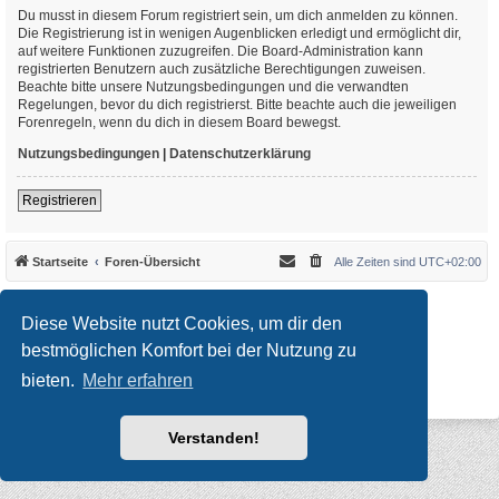
Du musst in diesem Forum registriert sein, um dich anmelden zu können.
Die Registrierung ist in wenigen Augenblicken erledigt und ermöglicht dir,
auf weitere Funktionen zuzugreifen. Die Board-Administration kann
registrierten Benutzern auch zusätzliche Berechtigungen zuweisen.
Beachte bitte unsere Nutzungsbedingungen und die verwandten
Regelungen, bevor du dich registrierst. Bitte beachte auch die jeweiligen
Forenregeln, wenn du dich in diesem Board bewegst.
Nutzungsbedingungen
|
Datenschutzerklärung
Registrieren
Startseite
Foren-Übersicht
Alle Zeiten sind
UTC+02:00
*
Original Author:
Brad Veryard
*
Updated to 3.3.x by
MannixMD
Diese Website nutzt Cookies, um dir den
*
Style version: 3.4.10
Powered by
phpBB
® Forum Software © phpBB Limited
bestmöglichen Komfort bei der Nutzung zu
Deutsche Übersetzung durch
phpBB.de
bieten.
Mehr erfahren
Datenschutz
|
Nutzungsbedingungen
Verstanden!