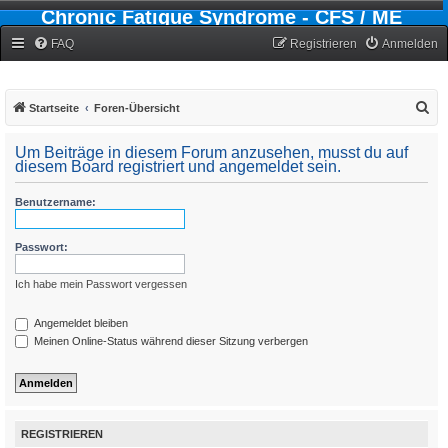
Chronic Fatigue Syndrome - CFS / ME
Forum
FAQ
Registrieren
Anmelden
S
Startseite
Foren-Übersicht
u
Um Beiträge in diesem Forum anzusehen, musst du auf
c
diesem Board registriert und angemeldet sein.
h
Benutzername:
e
Passwort:
Ich habe mein Passwort vergessen
Angemeldet bleiben
Meinen Online-Status während dieser Sitzung verbergen
REGISTRIEREN