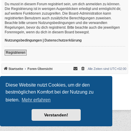
Du musst in diesem Forum registriert sein, um dich anmelden zu können.
Die Registrierung ist in wenigen Augenblicken erledigt und ermöglicht dir,
auf weitere Funktionen zuzugreifen. Die Board-Administration kann
registrierten Benutzern auch zusätzliche Berechtigungen zuweisen.
Beachte bitte unsere Nutzungsbedingungen und die verwandten
Regelungen, bevor du dich registrierst. Bitte beachte auch die jeweiligen
Forenregeln, wenn du dich in diesem Board bewegst.
Nutzungsbedingungen
|
Datenschutzerklärung
Registrieren
Startseite
Foren-Übersicht
Alle Zeiten sind
UTC+02:00
*
Original Author:
Brad Veryard
*
Updated to 3.3.x by
MannixMD
Diese Website nutzt Cookies, um dir den
*
Style version: 3.4.10
Powered by
phpBB
® Forum Software © phpBB Limited
bestmöglichen Komfort bei der Nutzung zu
Deutsche Übersetzung durch
phpBB.de
bieten.
Mehr erfahren
Datenschutz
|
Nutzungsbedingungen
Verstanden!